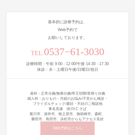
基本的に診療予約は、
Web予約で
お願いしております。
0537−61-3030
TEL.
診療時間：午前 9:00 - 12:00/午後 14:30 - 17:30
休診：水・土曜日午後/日曜日/祝日
産科：正常分娩/無痛分娩/帝王切開/里帰り分娩
婦人科：おりもの・月経のお悩み/子宮がん検診・
ブライダルチェック/避妊・不妊のご相談他
東名高速 掛川I.C.そば
菊川市、袋井市、牧之原市、御前崎市、森町、
磐田市、島田市、浜松市からもアクセス良好
Web予約はこちら