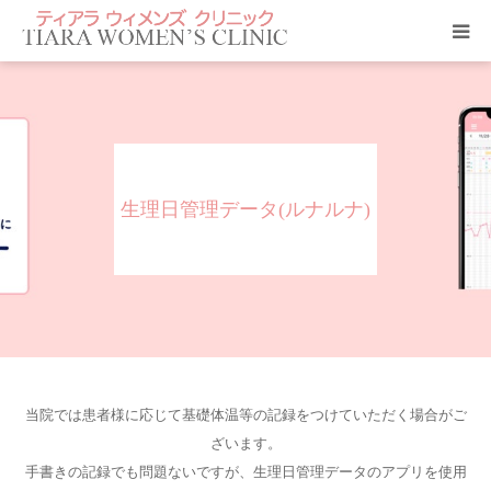
クリニック紹介
当院のサービス
生理日管理データ(ルナルナ)
ティアラ ニュース
アクセス
診療科目
よくあるご質問
当院では患者様に応じて基礎体温等の記録をつけていただく場合がご
ざいます。
診療予約
手書きの記録でも問題ないですが、生理日管理データのアプリを使用