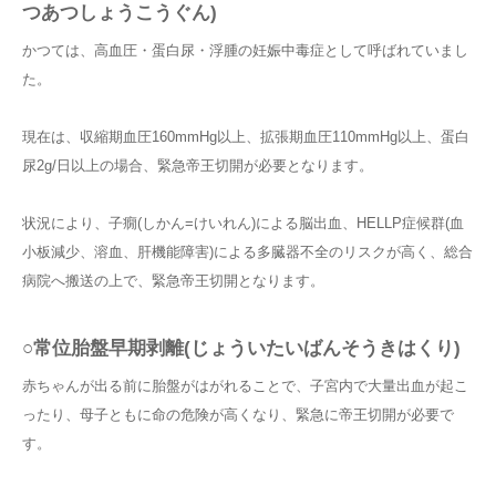
つあつしょうこうぐん)
かつては、高血圧・蛋白尿・浮腫の妊娠中毒症として呼ばれていまし
た。
現在は、収縮期血圧160mmHg以上、拡張期血圧110mmHg以上、蛋白
尿2g/日以上の場合、緊急帝王切開が必要となります。
状況により、子癇(しかん=けいれん)による脳出血、HELLP症候群(血
小板減少、溶血、肝機能障害)による多臓器不全のリスクが高く、総合
病院へ搬送の上で、緊急帝王切開となります。
○常位胎盤早期剥離(じょういたいばんそうきはくり)
赤ちゃんが出る前に胎盤がはがれることで、子宮内で大量出血が起こ
ったり、母子ともに命の危険が高くなり、緊急に帝王切開が必要で
す。