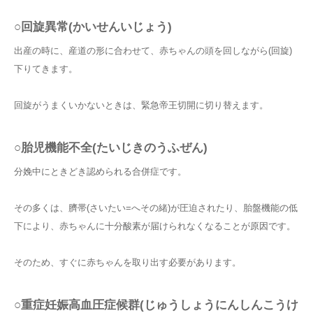
○回旋異常(かいせんいじょう)
出産の時に、産道の形に合わせて、赤ちゃんの頭を回しながら(回旋)
下りてきます。
回旋がうまくいかないときは、緊急帝王切開に切り替えます。
○胎児機能不全(たいじきのうふぜん)
分娩中にときどき認められる合併症です。
その多くは、臍帯(さいたい=へその緒)が圧迫されたり、胎盤機能の低
下により、赤ちゃんに十分酸素が届けられなくなることが原因です。
そのため、すぐに赤ちゃんを取り出す必要があります。
○重症妊娠高血圧症候群(じゅうしょうにんしんこうけ