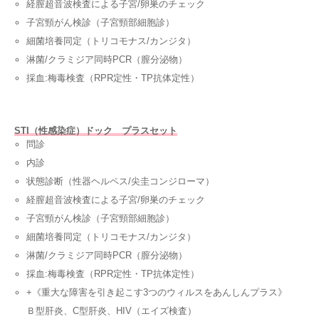
経膣超音波検査による子宮/卵巣のチェック
子宮頸がん検診（子宮頸部細胞診）
細菌培養同定（トリコモナス/カンジタ）
淋菌/クラミジア同時PCR（膣分泌物）
採血:梅毒検査（RPR定性・TP抗体定性）
STI（性感染症）ドック プラスセット
問診
内診
状態診断（性器ヘルペス/尖圭コンジローマ）
経膣超音波検査による子宮/卵巣のチェック
子宮頸がん検診（子宮頸部細胞診）
細菌培養同定（トリコモナス/カンジタ）
淋菌/クラミジア同時PCR（膣分泌物）
採血:梅毒検査（RPR定性・TP抗体定性）
+《重大な障害を引き起こす3つのウィルスをあんしんプラス》
Ｂ型肝炎、C型肝炎、HIV（エイズ検査）