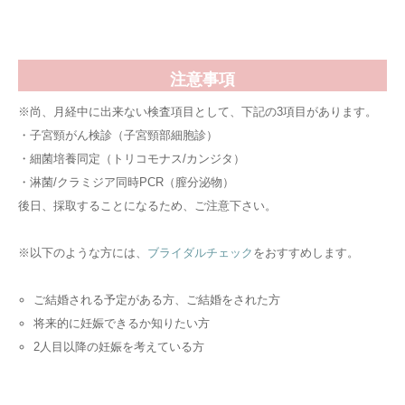
注意事項
※尚、月経中に出来ない検査項目として、下記の3項目があります。
・子宮頸がん検診（子宮頸部細胞診）
・細菌培養同定（トリコモナス/カンジタ）
・淋菌/クラミジア同時PCR（膣分泌物）
後日、採取することになるため、ご注意下さい。
※以下のような方には、
ブライダルチェック
をおすすめします。
ご結婚される予定がある方、ご結婚をされた方
将来的に妊娠できるか知りたい方
2人目以降の妊娠を考えている方