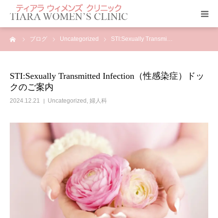
ーム
ブログ
Uncategorized
STI:Sexually Transmi…
クリニック紹介
当院のサービス
STI:Sexually Transmitted Infection（性感染症）ドッ
クのご案内
ティアラ ニュース
2024.12.21
Uncategorized
,
婦人科
アクセス
診療科目
よくあるご質問
診療予約