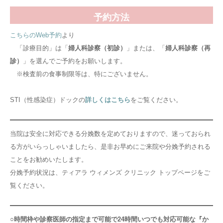
予約方法
こちらのWeb予約
より
「診療目的」は「
婦人科診察（初診）
」または、「
婦人科診察（再
診）
」を選んでご予約をお願いします。
※検査前の食事制限等は、特にございません。
STI（性感染症）ドックの
詳しくはこちら
をご覧ください。
当院は安全に対応できる分娩数を定めておりますので、迷っておられ
る方がいらっしゃいましたら、是非お早めにご来院や分娩予約される
ことをお勧めいたします。
分娩予約状況は、ティアラ ウィメンズ クリニック トップページをご
覧ください。
○時間枠や診察医師の指定まで可能で
24時間いつでも
対応可能な『か