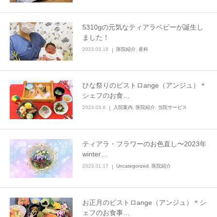
5310gの元気なティアラベビーが誕生し
ました！
2023.03.18
医院紹介
,
産科
ひな祭りのビストロange（アンジュ）＊
シェフのお食…
2023.03.6
入院案内
,
医院紹介
,
当院サービス
ティアラ・フラワーのお色直し〜2023年
winter…
2023.01.17
Uncategorized
,
医院紹介
お正月のビストロange（アンジュ）＊シ
ェフのお食事…