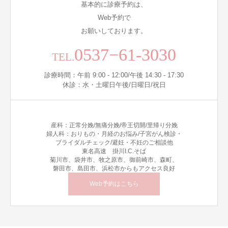
基本的に診療予約は、
Web予約で
お願いしております。
0537−61-3030
TEL.
診療時間：午前 9:00 - 12:00/午後 14:30 - 17:30
休診：水・土曜日午後/日曜日/祝日
産科：正常分娩/無痛分娩/帝王切開/里帰り分娩
婦人科：おりもの・月経のお悩み/子宮がん検診・
ブライダルチェック/避妊・不妊のご相談他
東名高速 掛川I.C.そば
菊川市、袋井市、牧之原市、御前崎市、森町、
磐田市、島田市、浜松市からもアクセス良好
Web予約はこちら