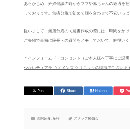
あらかじめ、妊婦健診の時からママや赤ちゃんの経過を把
しております。無痛分娩で初めて顔を合わせて不安いっぱ
従いまして、無痛分娩の同意書作成の際には、時間をかけ
ご夫婦で事前に院長への質問をメモしておいて、納得いく
＊
インフォームド・コンセント（ご本人様へ丁寧にご説明
少ないティアラ ウィメンズ クリニックの特徴でございま
Post
Share
Hatena
Po
医院紹介
,
産科
スタッフ勉強会