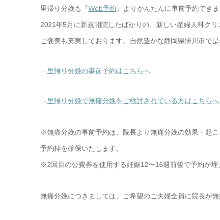
里帰り分娩も『
Web予約
』よりかんたんに事前予約できま
2021年5月に新規開院したばかりの、新しい産婦人科ク
ご褒美も充実しております。自然豊かな静岡県掛川市で是
→
里帰り分娩の事前予約はこちらへ
→
里帰り分娩で無痛分娩をご検討されている方はこちらへ
※無痛分娩の事前予約は、院長より無痛分娩の効果・起こ
予約枠を確保いたします。
※2回目の公費券を使用する妊娠12〜16週前後で予約が
無痛分娩につきましては、ご希望のご夫婦全員に院長が無