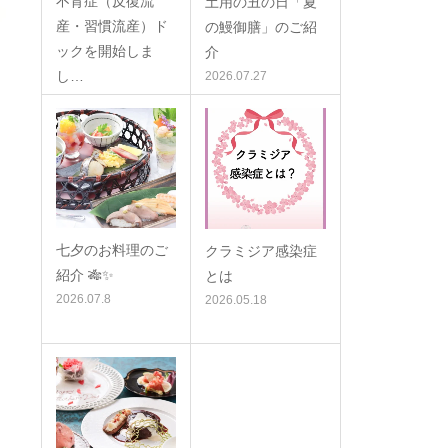
不育症（反復流
土用の丑の日「夏
産・習慣流産）ド
の鰻御膳」のご紹
ックを開始しま
介
し…
2026.07.27
2026.08.6
七夕のお料理のご
クラミジア感染症
紹介 🎋✨
とは
2026.07.8
2026.05.18