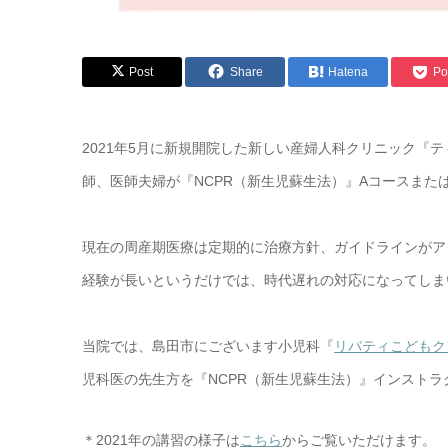
Post
Share
Hatena
Po
2021年5月に新規開院した新しい産婦人科クリニック『
師、医師夫婦が『NCPR（新生児蘇生法）』Aコースまた
現在の周産期医療は定期的に治療方針、ガイドラインがア
経験が長いというだけでは、時代遅れの対応になってしま
当院では、島田市にございます小児科『
リバティこどもク
児科医の先生方を『NCPR（新生児蘇生法）』インスト
＊2021年の講習の様子は
こちら
からご覧いただけます。