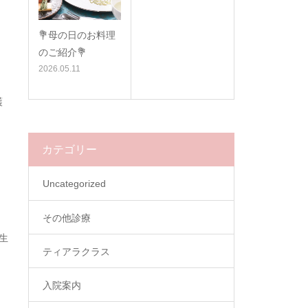
💐母の日のお料理
のご紹介💐
2026.05.11
護
カテゴリー
Uncategorized
その他診療
生
ティアラクラス
。
入院案内