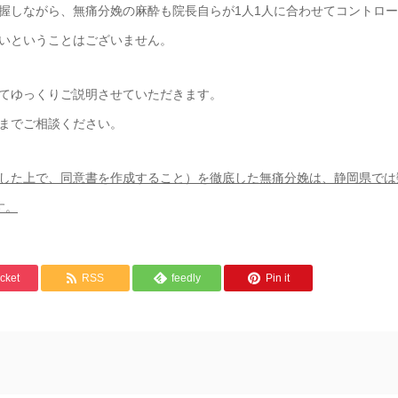
握しながら、無痛分娩の麻酔も院長自らが1人1人に合わせてコントロ
いということはございません。
てゆっくりご説明させていただきます。
までご相談ください。
した上で、同意書を作成すること）を徹底した無痛分娩は、静岡県では
す。
cket
RSS
feedly
Pin it