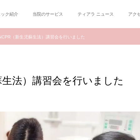
ニック紹介
当院のサービス
ティアラ ニュース
アク
NCPR（新生児蘇生法）講習会を行いました
蘇生法）講習会を行いました