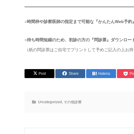
○時間枠や診察医師の指定まで可能な『かんたんWeb予約
○待ち時間短縮のため、初診の方の『問診票』ダウンロー
（紙の問診票はご自宅でプリントして予めご記入の上お
Post
Share
Hatena
Po
Uncategorized
,
その他診療