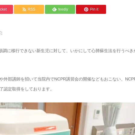
cket
RSS
feedly
Pin it
た
が順調に移行できない新生児に対して、いかにして心肺蘇生法を行うべき
外部講師を招いて当院内でNCPR講習会の開催などもおこない、NCP
了認定取得をしております。