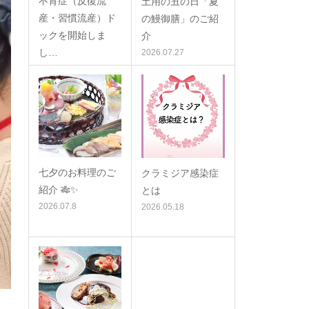
不育症（反復流
土用の丑の日「夏
産・習慣流産）ド
の鰻御膳」のご紹
ックを開始しま
介
し…
2026.07.27
2026.08.6
七夕のお料理のご
クラミジア感染症
紹介 🎋✨
とは
2026.07.8
2026.05.18