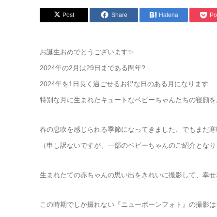
Post
Share
Hatena
Po
お誕生おめでとうございます✨️
2024年の2月は29日まである閏年?
2024年を1日長く過ごせるお得な日のある月になります
特別な月に生まれたキュートなベビーちゃんたちの寝顔をお
春の息吹を感じられる季節になってきました、でもまだ寒
（申し訳ないですが、一部のベビーちゃんのご紹介となり
生まれたての赤ちゃんの思い出をきれいに撮影して、幸せ
この時期でしか撮れない『ニューボーンフォト』の撮影は