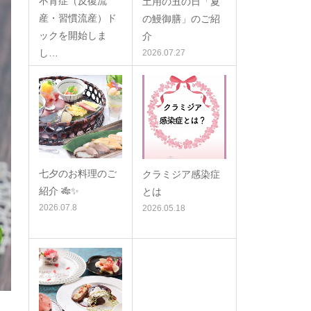
不育症（反復流
土用の丑の日「夏
産・習慣流産）ド
の鰻御膳」のご紹
ックを開始しま
介
し…
2026.07.27
2026.08.6
七夕のお料理のご
クラミジア感染症
紹介 🎋✨
とは
2026.07.8
2026.05.18