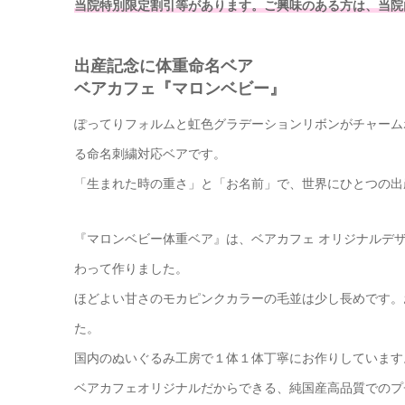
当院特別限定割引等があります。ご興味のある方は、当院
出産記念に体重命名ベア
ベアカフェ『マロンベビー』
ぽってりフォルムと虹色グラデーションリボンがチャーム
る命名刺繍対応ベアです。
「生まれた時の重さ」と「お名前」で、世界にひとつの出
『マロンベビー体重ベア』は、ベアカフェ オリジナルデ
わって作りました。
ほどよい甘さのモカピンクカラーの毛並は少し長めです。
た。
国内のぬいぐるみ工房で１体１体丁寧にお作りしています
ベアカフェオリジナルだからできる、純国産高品質でのプ