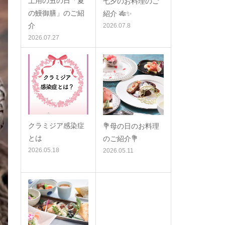
土用の丑の日「夏
七夕のお料理のご
の鰻御膳」のご紹
紹介 🎋✨
介
2026.07.8
2026.07.27
クラミジア感染症
💐母の日のお料理
とは
のご紹介💐
2026.05.18
2026.05.11