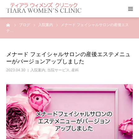
ーム
ブログ
入院案内
メナード フェイシャルサロンの産後エス
クリニック紹介
テ…
当院のサービス
メナード フェイシャルサロンの産後エステメニュ
ーがバージョンアップしました
ティアラ ニュース
2023.04.30
入院案内
,
当院サービス
,
産科
アクセス
診療科目
よくあるご質問
診療予約