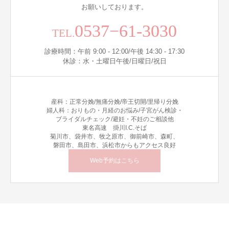
お願いしております。
0537−61-3030
TEL.
診療時間：午前 9:00 - 12:00/午後 14:30 - 17:30
休診：水・土曜日午後/日曜日/祝日
産科：正常分娩/無痛分娩/帝王切開/里帰り分娩
婦人科：おりもの・月経のお悩み/子宮がん検診・
ブライダルチェック/避妊・不妊のご相談他
東名高速 掛川I.C.そば
菊川市、袋井市、牧之原市、御前崎市、森町、
磐田市、島田市、浜松市からもアクセス良好
Web予約はこちら