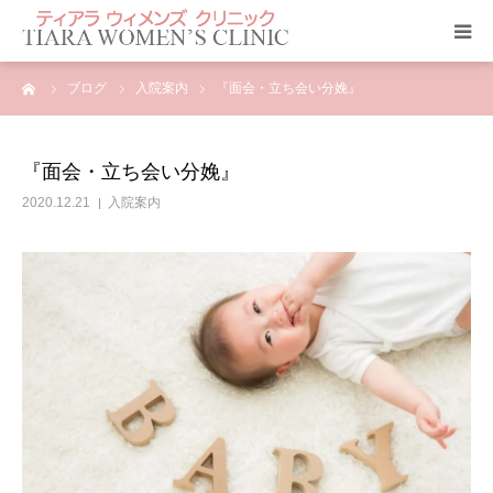
ーム
ブログ
入院案内
『面会・立ち会い分娩』
クリニック紹介
当院のサービス
『面会・立ち会い分娩』
2020.12.21
入院案内
ティアラ ニュース
アクセス
診療科目
よくあるご質問
診療予約