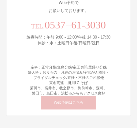
Web予約で
お願いしております。
0537−61-3030
TEL.
診療時間：午前 9:00 - 12:00/午後 14:30 - 17:30
休診：水・土曜日午後/日曜日/祝日
産科：正常分娩/無痛分娩/帝王切開/里帰り分娩
婦人科：おりもの・月経のお悩み/子宮がん検診・
ブライダルチェック/避妊・不妊のご相談他
東名高速 掛川I.C.そば
菊川市、袋井市、牧之原市、御前崎市、森町、
磐田市、島田市、浜松市からもアクセス良好
Web予約はこちら