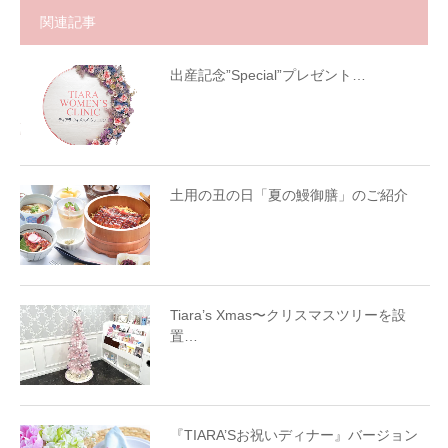
関連記事
出産記念”Special”プレゼント…
土用の丑の日「夏の鰻御膳」のご紹介
Tiara’s Xmas〜クリスマスツリーを設
置…
『TIARA’Sお祝いディナー』バージョン